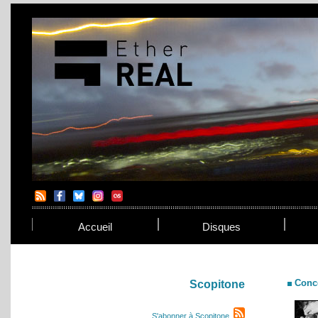
Accueil
Disques
Conc
Scopitone
S'abonner à Scopitone