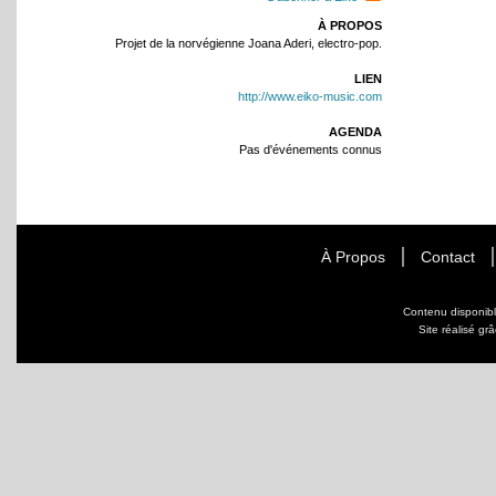
À PROPOS
Projet de la norvégienne Joana Aderi, electro-pop.
LIEN
http://www.eiko-music.com
AGENDA
Pas d'événements connus
À Propos
Contact
Contenu disponib
Site réalisé gr