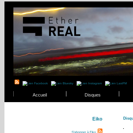
Accueil
Disques
Disq
Eiko
S'abonner à Eiko