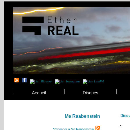
Accueil
Disques
Disq
Me Raabenstein
S'abonner à Me Raabenstein