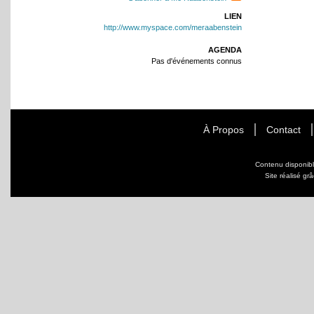
LIEN
http://www.myspace.com/meraabenstein
AGENDA
Pas d'événements connus
À Propos
Contact
Contenu disponib
Site réalisé gr