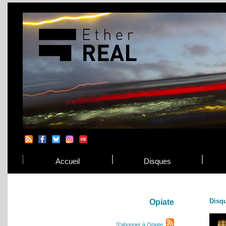
Accueil
Disques
Disq
Opiate
S'abonner à Opiate