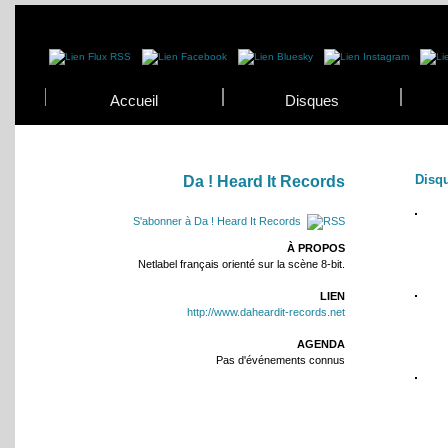
Accueil
Disques
Disq
Da ! Heard It Records
S'abonner à Da ! Heard It Records
À PROPOS
Netlabel français orienté sur la scène 8-bit.
LIEN
http://www.daheardit-records.net
AGENDA
Pas d'événements connus