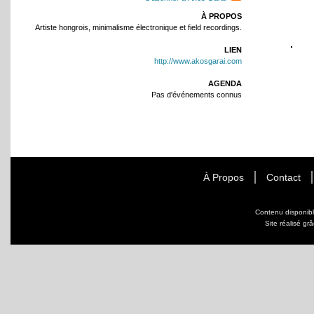
À PROPOS
Artiste hongrois, minimalisme électronique et field recordings.
LIEN
http://www.akosgarai.com
AGENDA
Pas d'événements connus
À Propos
Contact
Contenu disponib
Site réalisé gr