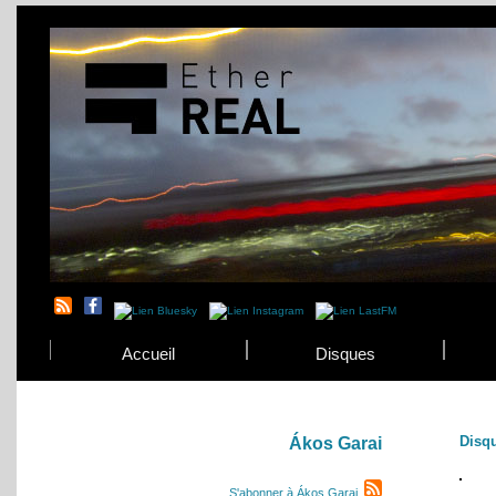
Accueil
Disques
Disq
Ákos Garai
S'abonner à Ákos Garai