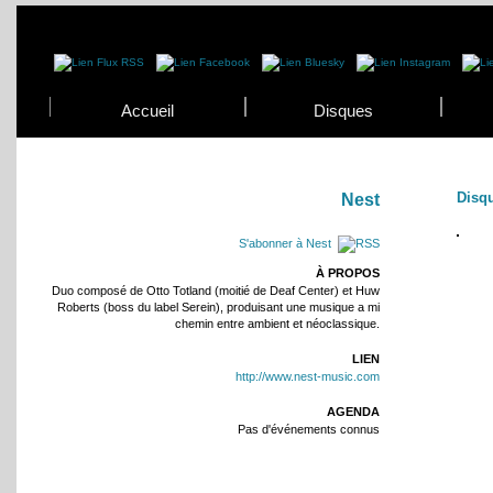
Accueil
Disques
Disq
Nest
S'abonner à Nest
À PROPOS
Duo composé de Otto Totland (moitié de Deaf Center) et Huw
Roberts (boss du label Serein), produisant une musique a mi
chemin entre ambient et néoclassique.
LIEN
http://www.nest-music.com
AGENDA
Pas d'événements connus