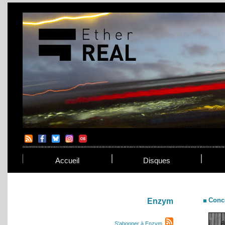
Accueil
Disques
Conc
Enzym
S'abonner à Enzym