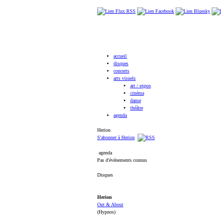
accueil
disques
concerts
arts visuels
art / expos
cinéma
danse
théâtre
agenda
Herion
S'abonner à Herion
agenda
Pas d'événements connus
Disques
Herion
Out & About
(Hypnos)