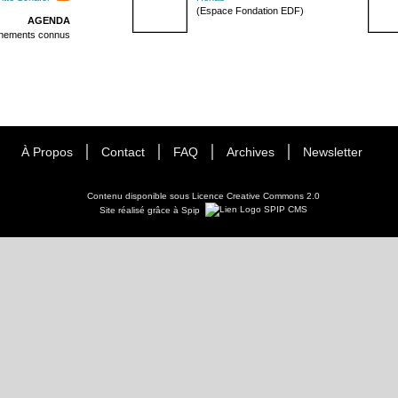
(Espace Fondation EDF)
AGENDA
énements connus
À Propos
Contact
FAQ
Archives
Newsletter
Contenu disponible sous
Licence Creative Commons 2.0
Site réalisé grâce à Spip