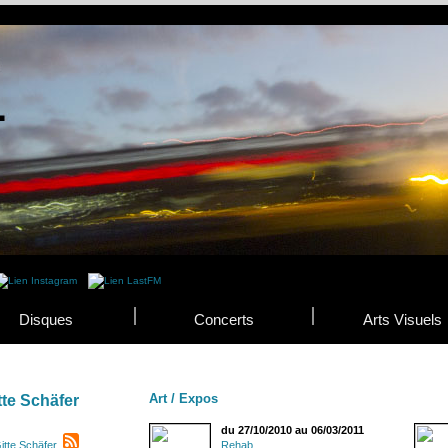
Disques
Concerts
Arts Visuels
Art / Expos
tte Schäfer
du 27/10/2010 au 06/03/2011
itte Schäfer
Rehab