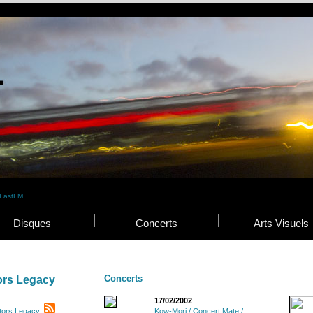
Disques
Concerts
Arts Visuels
Concerts
ors Legacy
17/02/2002
tors Legacy
Kow-Mori / Concert Mate /