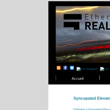
Accueil
Syncopated Elevat
S'abonner à Syncopated Eleva