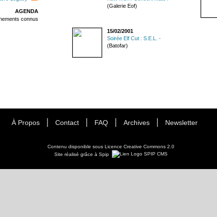
(Galerie Eof)
AGENDA
énements connus
15/02/2001
Soirée Elf Cut : S.E.L. -
(Batofar)
À Propos
Contact
FAQ
Archives
Newsletter
Contenu disponible sous
Licence Creative Commons 2.0
Site réalisé grâce à Spip