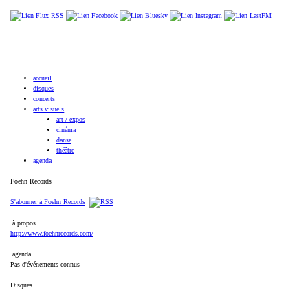
accueil
disques
concerts
arts visuels
art / expos
cinéma
danse
théâtre
agenda
Foehn Records
S'abonner à Foehn Records
à propos
http://www.foehnrecords.com/
agenda
Pas d'événements connus
Disques