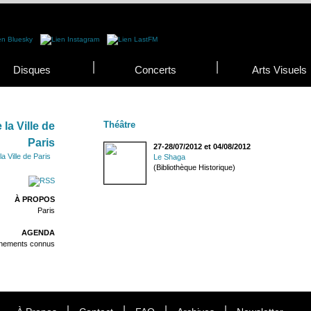
Disques
Concerts
Arts Visuels
Théâtre
la Ville de
Paris
27-28/07/2012 et 04/08/2012
a Ville de Paris
Le Shaga
(Bibliothèque Historique)
À PROPOS
Paris
AGENDA
énements connus