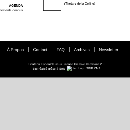
(Théâtre de la Colline)
AGENDA
énements connus
À Propos
Contact
FAQ
Archives
Newsletter
Contenu disponible sous
Licence Creative Commons 2.0
Site réalisé grâce à Spip