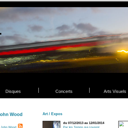
Disques
Concerts
Arts Visuels
Art / Expos
 John Wood
du 07/12/2013 au 12/01/2014
& John Wood
Par les Temps qui courent