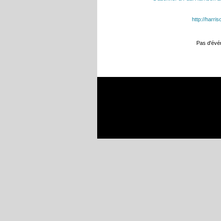
http://harr
Pas d'év