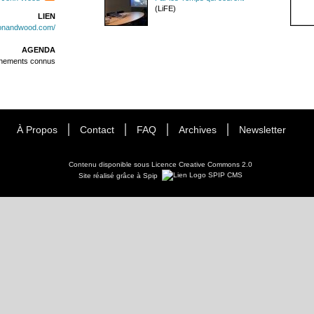
(LiFE)
LIEN
isonandwood.com/
AGENDA
énements connus
À Propos
Contact
FAQ
Archives
Newsletter
Contenu disponible sous
Licence Creative Commons 2.0
Site réalisé grâce à Spip