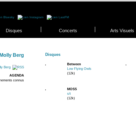
Disques
Concerts
Arts Visuels
Disques
Molly Berg
Between
ly Berg
Low Flying Owls
(12k)
AGENDA
énements connus
MOSS
s/t
(12k)