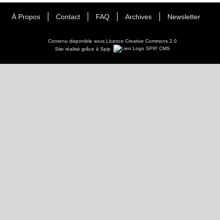
À Propos
Contact
FAQ
Archives
Newsletter
Contenu disponible sous
Licence Creative Commons 2.0
Site réalisé grâce à Spip