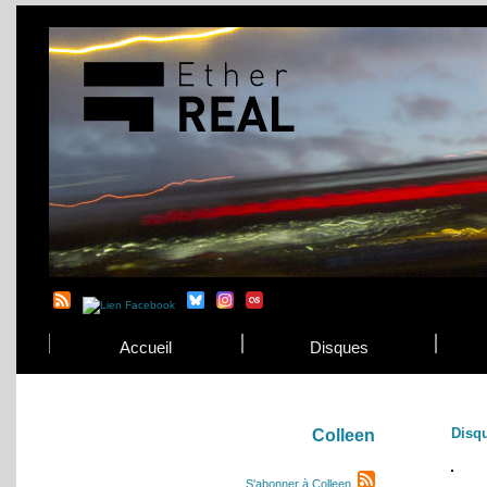
Accueil
Disques
Disq
Colleen
S'abonner à Colleen