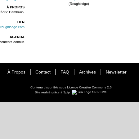
(Roughledge)
À PROPOS
Cédric Dambrain.
LIEN
w.roughledge.com
AGENDA
énements connus
À Propos
Contact
FAQ
Archives
Newsletter
Contenu disponible sous
Licence Creative Commons 2.0
Site réalisé grâce à Spip