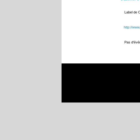
Label de 
http://ww
Pas d'év