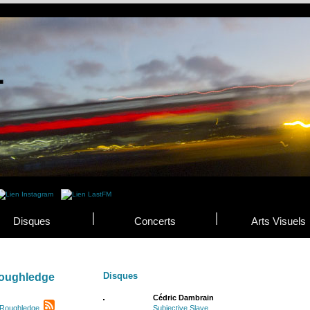
Disques
Concerts
Arts Visuels
Disques
oughledge
Cédric Dambrain
 Roughledge
Subjective Slave