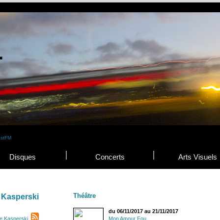
Disques
Concerts
Arts Visuels
Théâtre
 Kasperski
du 06/11/2017 au 21/11/2017
e Kasperski
Mon Amour Fou