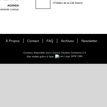
(Théâtre de la Cité Intern)
AGENDA
énements connus
À Propos
Contact
FAQ
Archives
Newsletter
Contenu disponible sous
Licence Creative Commons 2.0
Site réalisé grâce à Spip