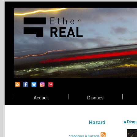
Accueil
Disques
Disq
Hazard
S'abonner à Hazard