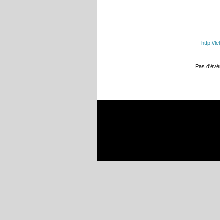
http://l
Pas d'év