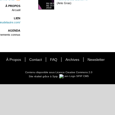
(Anis Gras)
À PROPOS
Arcueil
LIEN
elieudelautre.com/
AGENDA
énements connus
À Propos
Contact
FAQ
Archives
Newsletter
Contenu disponible sous
Licence Creative Commons 2.0
Site réalisé grâce à Spip