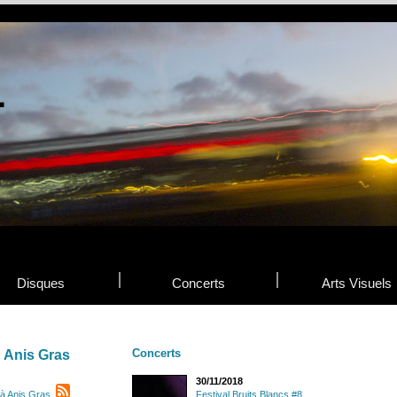
Disques
Concerts
Arts Visuels
Concerts
Anis Gras
30/11/2018
à Anis Gras
Festival Bruits Blancs #8