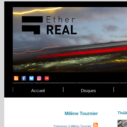
Accueil
Disques
Théât
Milène Tournier
S'abonner à Milène Tournier