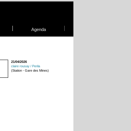
Agenda
21/04/2026
claire rousay / Perila
(Station - Gare des Mines)