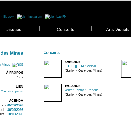
Disques
Concerts
Arts Visuels
Concerts
e des Mines
28/04/2026
s Mines
FUJI||||||||||TA / Mélodi
(Station - Gare des Mines)
À PROPOS
Paris
16/10/2024
LIEN
Winter Family / Frédéric
://lastation.paris/
(Station - Gare des Mines)
AGENDA
Trio -
05/09/2026
euil -
30/09/2026
uts -
10/10/2026