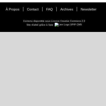
À Propos
Contact
FAQ
Archives
Newsletter
Contenu disponible sous
Licence Creative Commons 2.0
Site réalisé grâce à Spip