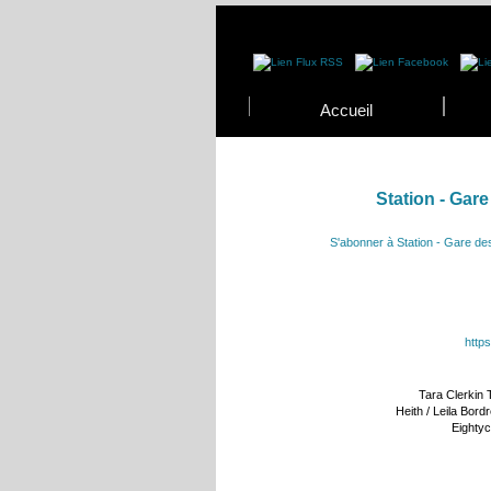
Accueil
Station - Gar
S'abonner à Station - Gare de
https
Tara Clerkin 
Heith / Leila Bordr
Eightyc