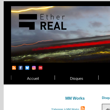
Accueil
Disques
Disq
MM Works
S'abonner à MM Works