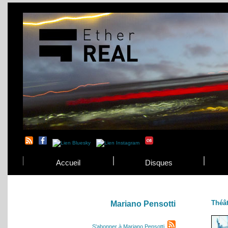
Accueil
Disques
Théât
Mariano Pensotti
S'abonner à Mariano Pensotti