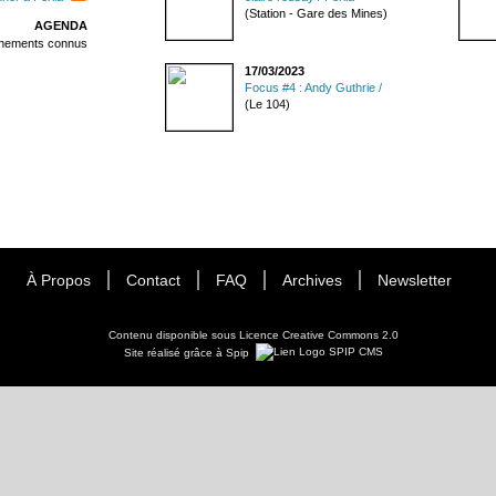
(Station - Gare des Mines)
AGENDA
énements connus
17/03/2023
Focus #4 : Andy Guthrie /
(Le 104)
À Propos
Contact
FAQ
Archives
Newsletter
Contenu disponible sous
Licence Creative Commons 2.0
Site réalisé grâce à Spip