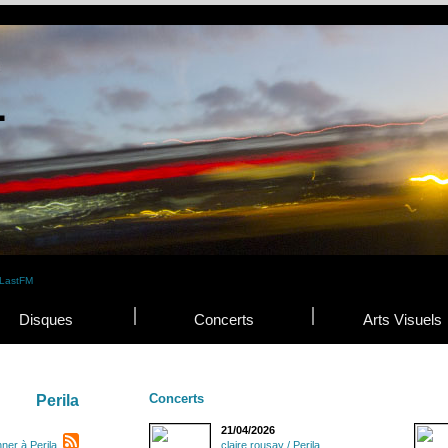
Disques
Concerts
Arts Visuels
Concerts
Perila
21/04/2026
ner à Perila
claire rousay / Perila