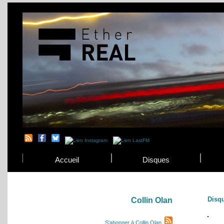
Accueil
Disques
Disq
Collin Olan
S'abonner à Collin Olan