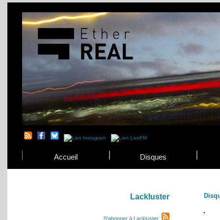
Accueil
Disques
Disq
Lackluster
S'abonner à Lackluster