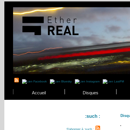
Accueil
Disques
Disq
:such :
S'abonner à :such :