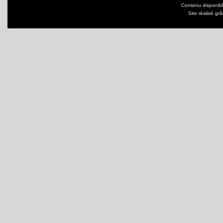
Contenu disponib
Site réalisé gr