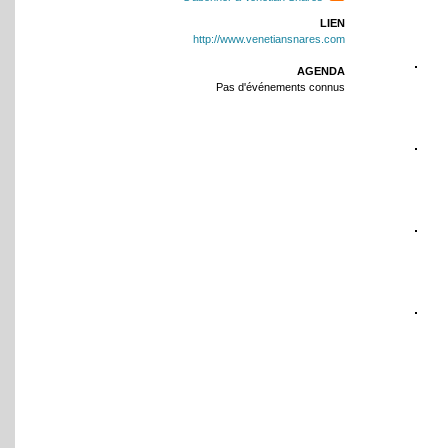
LIEN
http://www.venetiansnares.com
AGENDA
Pas d'événements connus