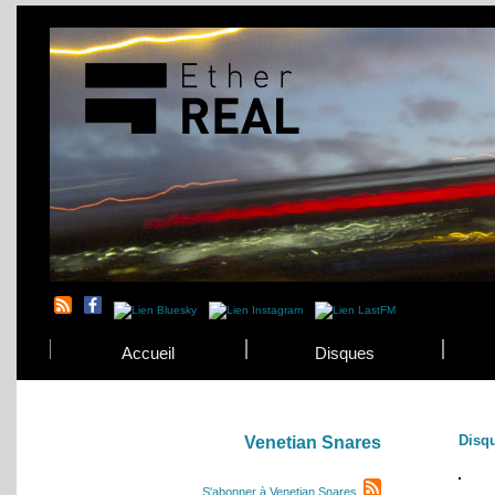
Accueil
Disques
Disq
Venetian Snares
S'abonner à Venetian Snares