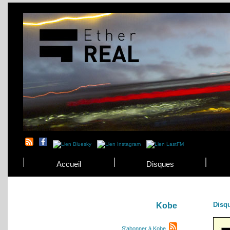
Accueil
Disques
Disq
Kobe
S'abonner à Kobe