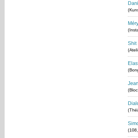
Dani
(Kuns
Méry
(Inst
Shit
(Atel
Elas
(Bon
Jea
(Blo
Dial
(Théâ
Simo
(108,