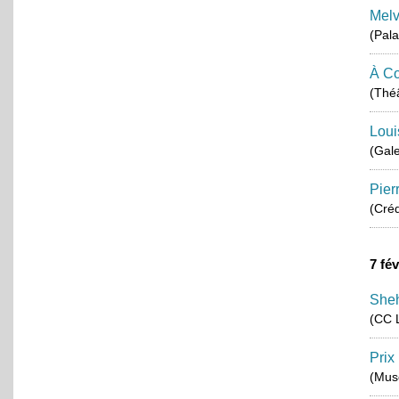
Melv
(Pala
À Co
(Théâ
Loui
(Gale
Pier
(Créd
7 fé
She
(CC 
Prix
(Musé