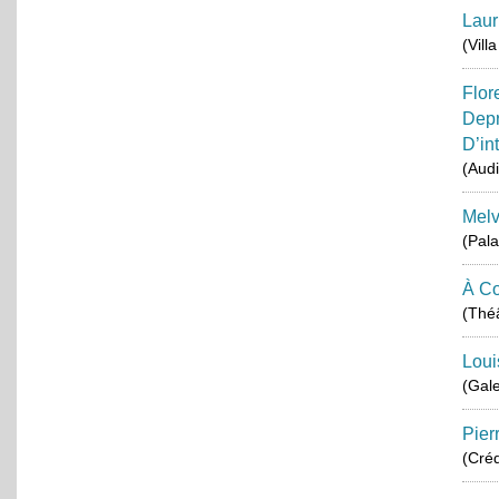
Laur
(Vill
Flor
Depr
D’in
(Aud
Melv
(Pala
À Co
(Théâ
Loui
(Gale
Pier
(Créd