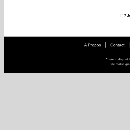
[-]
7 J
À Propos
Contact
Contenu disponib
Site réalisé gr