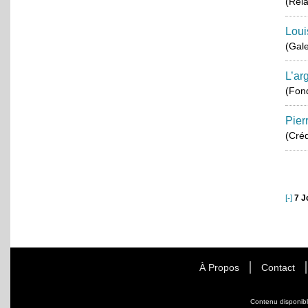
(Rela
Loui
(Gale
L’ar
(Fond
Pier
(Créd
[-]
7 J
À Propos
Contact
Contenu disponib