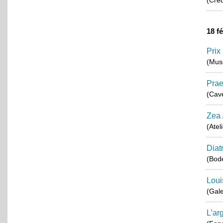
(Créd
18 f
Prix
(Musé
Pra
(Cav
Zea 
(Atel
Diat
(Bode
Loui
(Gale
L’ar