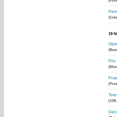
(Fond
Pier
(Créd
19 f
Otom
(Boza
Prix
(Musé
Pra
(Pro
Tere
(108,
Deci