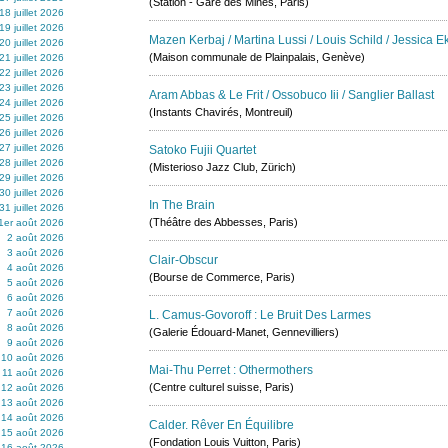
(Station - Gare des Mines, Paris)
18 juillet 2026
19 juillet 2026
Mazen Kerbaj / Martina Lussi / Louis Schild / Jessica 
20 juillet 2026
(Maison communale de Plainpalais, Genève)
21 juillet 2026
22 juillet 2026
23 juillet 2026
Aram Abbas & Le Frit / Ossobuco Iii / Sanglier Ballast
24 juillet 2026
(Instants Chavirés, Montreuil)
25 juillet 2026
26 juillet 2026
27 juillet 2026
Satoko Fujii Quartet
28 juillet 2026
(Misterioso Jazz Club, Zürich)
29 juillet 2026
30 juillet 2026
In The Brain
31 juillet 2026
(Théâtre des Abbesses, Paris)
1er août 2026
2 août 2026
3 août 2026
Clair-Obscur
4 août 2026
(Bourse de Commerce, Paris)
5 août 2026
6 août 2026
7 août 2026
L. Camus-Govoroff : Le Bruit Des Larmes
8 août 2026
(Galerie Édouard-Manet, Gennevilliers)
9 août 2026
10 août 2026
Mai-Thu Perret : Othermothers
11 août 2026
(Centre culturel suisse, Paris)
12 août 2026
13 août 2026
14 août 2026
Calder. Rêver En Équilibre
15 août 2026
(Fondation Louis Vuitton, Paris)
16 août 2026