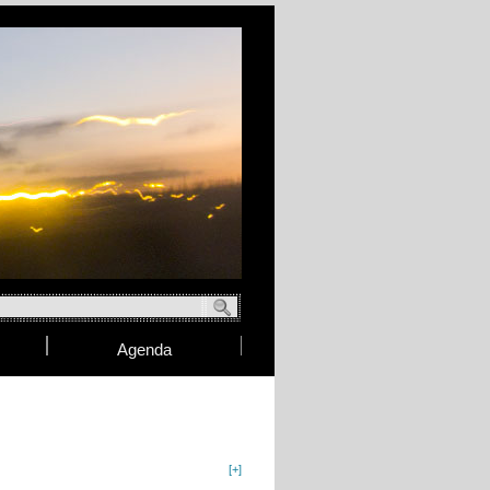
Agenda
[+]