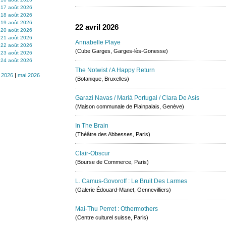
17 août 2026
18 août 2026
19 août 2026
22 avril 2026
20 août 2026
21 août 2026
Annabelle Playe
22 août 2026
(Cube Garges, Garges-lès-Gonesse)
23 août 2026
24 août 2026
The Notwist / A Happy Return
 2026
|
mai 2026
(Botanique, Bruxelles)
Garazi Navas / Mariá Portugal / Clara De Asís
(Maison communale de Plainpalais, Genève)
In The Brain
(Théâtre des Abbesses, Paris)
Clair-Obscur
(Bourse de Commerce, Paris)
L. Camus-Govoroff : Le Bruit Des Larmes
(Galerie Édouard-Manet, Gennevilliers)
Mai-Thu Perret : Othermothers
(Centre culturel suisse, Paris)