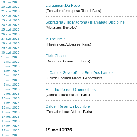
19 avril 2026
L’argument Du Rêve
20 avril 2026
(Fondation d’entreprise Ricard, Paris)
21 avril 2026
22 avril 2026
23 avril 2026
Sopraterra / Tio Madrona / Islamabad Discipline
24 avril 2026
(Metarage, Bruxelles)
25 avril 2026
26 avril 2026
27 avril 2026
In The Brain
28 avril 2026
(Théâtre des Abbesses, Paris)
29 avril 2026
30 avril 2026
Clair-Obscur
1er mai 2026
(Bourse de Commerce, Paris)
2 mai 2026
3 mai 2026
4 mai 2026
L. Camus-Govoroff : Le Bruit Des Larmes
5 mai 2026
(Galerie Édouard-Manet, Gennevilliers)
6 mai 2026
7 mai 2026
8 mai 2026
Mai-Thu Perret : Othermothers
9 mai 2026
(Centre culturel suisse, Paris)
10 mai 2026
11 mai 2026
Calder. Rêver En Équilibre
12 mai 2026
(Fondation Louis Vuitton, Paris)
13 mai 2026
14 mai 2026
15 mai 2026
16 mai 2026
19 avril 2026
17 mai 2026
18 mai 2026