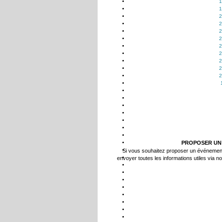
1
1
2
2
2
2
2
2
2
2
2
PROPOSER UN
Si vous souhaitez proposer un événemen
envoyer toutes les informations utiles via n