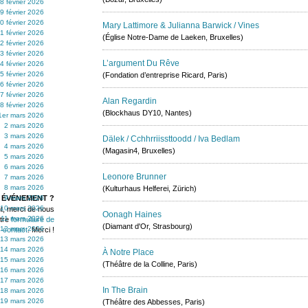
8 février 2026
9 février 2026
0 février 2026
Mary Lattimore & Julianna Barwick / Vines
1 février 2026
(Église Notre-Dame de Laeken, Bruxelles)
2 février 2026
3 février 2026
L’argument Du Rêve
4 février 2026
5 février 2026
(Fondation d’entreprise Ricard, Paris)
6 février 2026
7 février 2026
Alan Regardin
8 février 2026
(Blockhaus DY10, Nantes)
1er mars 2026
2 mars 2026
3 mars 2026
Dälek / Cchhrriissttoodd / Iva Bedlam
4 mars 2026
(Magasin4, Bruxelles)
5 mars 2026
6 mars 2026
Leonore Brunner
7 mars 2026
8 mars 2026
(Kulturhaus Helferei, Zürich)
 ÉVÉNEMENT ?
9 mars 2026
10 mars 2026
t, merci de nous
Oonagh Haines
11 mars 2026
otre
formulaire de
(Diamant d'Or, Strasbourg)
12 mars 2026
contact
. Merci !
13 mars 2026
14 mars 2026
À Notre Place
15 mars 2026
(Théâtre de la Colline, Paris)
16 mars 2026
17 mars 2026
In The Brain
18 mars 2026
19 mars 2026
(Théâtre des Abbesses, Paris)