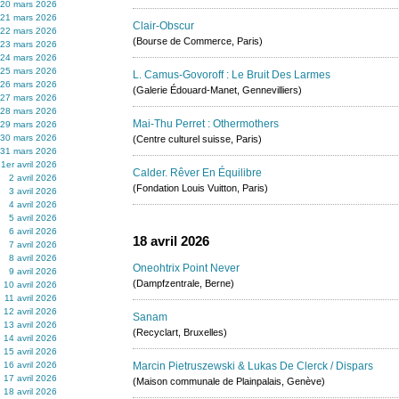
20 mars 2026
21 mars 2026
Clair-Obscur
22 mars 2026
(Bourse de Commerce, Paris)
23 mars 2026
24 mars 2026
25 mars 2026
L. Camus-Govoroff : Le Bruit Des Larmes
26 mars 2026
(Galerie Édouard-Manet, Gennevilliers)
27 mars 2026
28 mars 2026
Mai-Thu Perret : Othermothers
29 mars 2026
30 mars 2026
(Centre culturel suisse, Paris)
31 mars 2026
1er avril 2026
Calder. Rêver En Équilibre
2 avril 2026
(Fondation Louis Vuitton, Paris)
3 avril 2026
4 avril 2026
5 avril 2026
6 avril 2026
18 avril 2026
7 avril 2026
8 avril 2026
Oneohtrix Point Never
9 avril 2026
(Dampfzentrale, Berne)
10 avril 2026
11 avril 2026
12 avril 2026
Sanam
13 avril 2026
(Recyclart, Bruxelles)
14 avril 2026
15 avril 2026
16 avril 2026
Marcin Pietruszewski & Lukas De Clerck / Dispars
17 avril 2026
(Maison communale de Plainpalais, Genève)
18 avril 2026