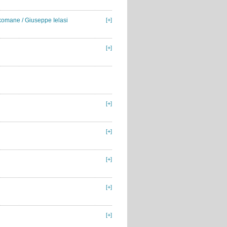
Ekomane / Giuseppe Ielasi
[+]
[+]
[+]
[+]
[+]
[+]
[+]