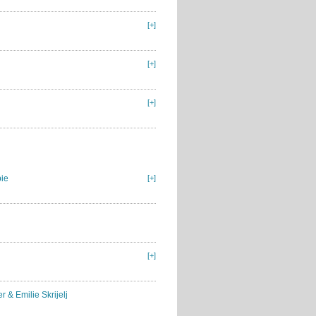
[+]
[+]
[+]
bie
[+]
[+]
 & Emilie Skrijelj