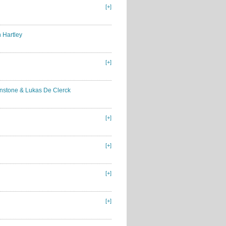
[+]
 Hartley
[+]
enstone & Lukas De Clerck
[+]
[+]
[+]
[+]