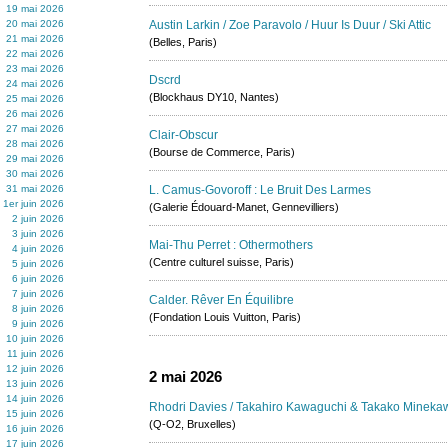
19 mai 2026
20 mai 2026
Austin Larkin / Zoe Paravolo / Huur Is Duur / Ski Attic
21 mai 2026
(Belles, Paris)
22 mai 2026
23 mai 2026
Dscrd
24 mai 2026
(Blockhaus DY10, Nantes)
25 mai 2026
26 mai 2026
27 mai 2026
Clair-Obscur
28 mai 2026
(Bourse de Commerce, Paris)
29 mai 2026
30 mai 2026
31 mai 2026
L. Camus-Govoroff : Le Bruit Des Larmes
1er juin 2026
(Galerie Édouard-Manet, Gennevilliers)
2 juin 2026
3 juin 2026
Mai-Thu Perret : Othermothers
4 juin 2026
(Centre culturel suisse, Paris)
5 juin 2026
6 juin 2026
7 juin 2026
Calder. Rêver En Équilibre
8 juin 2026
(Fondation Louis Vuitton, Paris)
9 juin 2026
10 juin 2026
11 juin 2026
12 juin 2026
2 mai 2026
13 juin 2026
14 juin 2026
Rhodri Davies / Takahiro Kawaguchi & Takako Mineka
15 juin 2026
(Q-O2, Bruxelles)
16 juin 2026
17 juin 2026