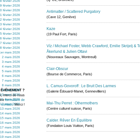
8 février 2026
9 février 2026
0 février 2026
Antimatter / Scattered Purgatory
1 février 2026
(Cave 12, Genève)
2 février 2026
3 février 2026
Kaze
4 février 2026
5 février 2026
(19 Paul Fort, Paris)
6 février 2026
7 février 2026
Víz / Michael Foster, Webb Crawford, Emilie Skrijelj & 
8 février 2026
Åkerlund & Julien Ottavi
1er mars 2026
(Nouveaux Sauvages, Montreuil)
2 mars 2026
3 mars 2026
4 mars 2026
Clair-Obscur
5 mars 2026
(Bourse de Commerce, Paris)
6 mars 2026
7 mars 2026
8 mars 2026
L. Camus-Govoroff : Le Bruit Des Larmes
 ÉVÉNEMENT ?
9 mars 2026
(Galerie Édouard-Manet, Gennevilliers)
10 mars 2026
t, merci de nous
11 mars 2026
otre
formulaire de
Mai-Thu Perret : Othermothers
12 mars 2026
contact
. Merci !
(Centre culturel suisse, Paris)
13 mars 2026
14 mars 2026
15 mars 2026
Calder. Rêver En Équilibre
16 mars 2026
(Fondation Louis Vuitton, Paris)
17 mars 2026
18 mars 2026
19 mars 2026