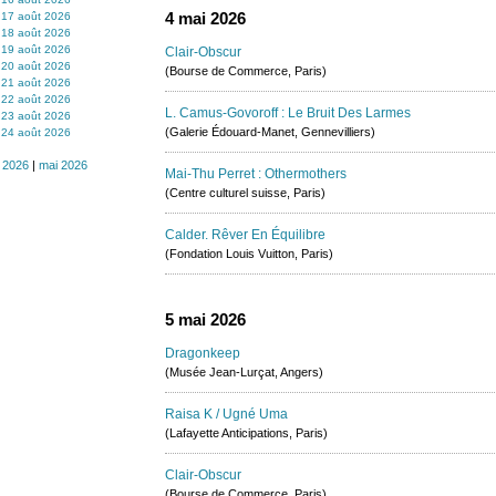
4 mai 2026
17 août 2026
18 août 2026
19 août 2026
Clair-Obscur
20 août 2026
(Bourse de Commerce, Paris)
21 août 2026
22 août 2026
L. Camus-Govoroff : Le Bruit Des Larmes
23 août 2026
(Galerie Édouard-Manet, Gennevilliers)
24 août 2026
 2026
|
mai 2026
Mai-Thu Perret : Othermothers
(Centre culturel suisse, Paris)
Calder. Rêver En Équilibre
(Fondation Louis Vuitton, Paris)
5 mai 2026
Dragonkeep
(Musée Jean-Lurçat, Angers)
Raisa K / Ugné Uma
(Lafayette Anticipations, Paris)
Clair-Obscur
(Bourse de Commerce, Paris)