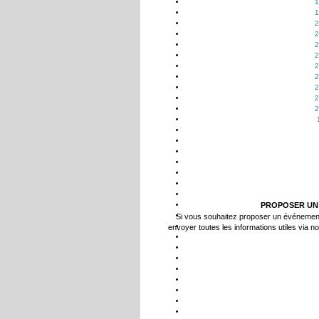
1
1
2
2
2
2
2
2
2
2
2
PROPOSER UN
Si vous souhaitez proposer un événemen
envoyer toutes les informations utiles via n