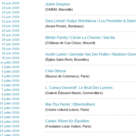
18 juin 2026
Julien Desprez
19 juin 2026
(GMEM, Marseille)
20 juin 2026
21 juin 2026
Sara Lehad / Katya Shirshkova / Lou Pennetier & Galen
22 juin 2026
23 juin 2026
(Avant-Postes, Bordeaux)
24 juin 2026
25 juin 2026
Winter Family / Cécile La Charme / Sek Ba
26 juin 2026
(Château de Cop Choux, Mouzeil)
27 juin 2026
28 juin 2026
29 juin 2026
Austin Larkin / Janneke Van Der Putten / Madison Gre
30 juin 2026
(Église Saint-Remi, Bruxelles)
1er juillet 2026
2 juillet 2026
Clair-Obscur
3 juillet 2026
4 juillet 2026
(Bourse de Commerce, Paris)
5 juillet 2026
6 juillet 2026
L. Camus-Govoroff : Le Bruit Des Larmes
7 juillet 2026
(Galerie Édouard-Manet, Gennevilliers)
8 juillet 2026
9 juillet 2026
10 juillet 2026
Mai-Thu Perret : Othermothers
11 juillet 2026
(Centre culturel suisse, Paris)
12 juillet 2026
13 juillet 2026
Calder. Rêver En Équilibre
14 juillet 2026
15 juillet 2026
(Fondation Louis Vuitton, Paris)
16 juillet 2026
17 juillet 2026