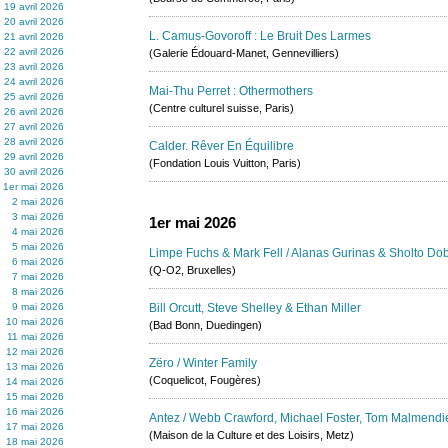
19 avril 2026
20 avril 2026
L. Camus-Govoroff : Le Bruit Des Larmes
21 avril 2026
22 avril 2026
(Galerie Édouard-Manet, Gennevilliers)
23 avril 2026
24 avril 2026
Mai-Thu Perret : Othermothers
25 avril 2026
(Centre culturel suisse, Paris)
26 avril 2026
27 avril 2026
28 avril 2026
Calder. Rêver En Équilibre
29 avril 2026
(Fondation Louis Vuitton, Paris)
30 avril 2026
1er mai 2026
2 mai 2026
3 mai 2026
1er mai 2026
4 mai 2026
5 mai 2026
Limpe Fuchs & Mark Fell / Alanas Gurinas & Sholto Do
6 mai 2026
(Q-O2, Bruxelles)
7 mai 2026
8 mai 2026
9 mai 2026
Bill Orcutt, Steve Shelley & Ethan Miller
10 mai 2026
(Bad Bonn, Duedingen)
11 mai 2026
12 mai 2026
Zëro / Winter Family
13 mai 2026
(Coquelicot, Fougères)
14 mai 2026
15 mai 2026
16 mai 2026
Antez / Webb Crawford, Michael Foster, Tom Malmendier
17 mai 2026
(Maison de la Culture et des Loisirs, Metz)
18 mai 2026