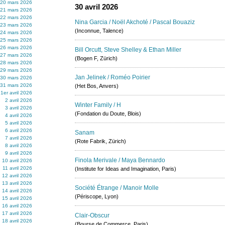
20 mars 2026
30 avril 2026
21 mars 2026
22 mars 2026
Nina Garcia / Noël Akchoté / Pascal Bouaziz
23 mars 2026
(Inconnue, Talence)
24 mars 2026
25 mars 2026
26 mars 2026
Bill Orcutt, Steve Shelley & Ethan Miller
27 mars 2026
(Bogen F, Zürich)
28 mars 2026
29 mars 2026
Jan Jelinek / Roméo Poirier
30 mars 2026
31 mars 2026
(Het Bos, Anvers)
1er avril 2026
2 avril 2026
Winter Family / H
3 avril 2026
(Fondation du Doute, Blois)
4 avril 2026
5 avril 2026
6 avril 2026
Sanam
7 avril 2026
(Rote Fabrik, Zürich)
8 avril 2026
9 avril 2026
Finola Merivale / Maya Bennardo
10 avril 2026
11 avril 2026
(Institute for Ideas and Imagination, Paris)
12 avril 2026
13 avril 2026
Société Étrange / Manoir Molle
14 avril 2026
(Périscope, Lyon)
15 avril 2026
16 avril 2026
17 avril 2026
Clair-Obscur
18 avril 2026
(Bourse de Commerce, Paris)