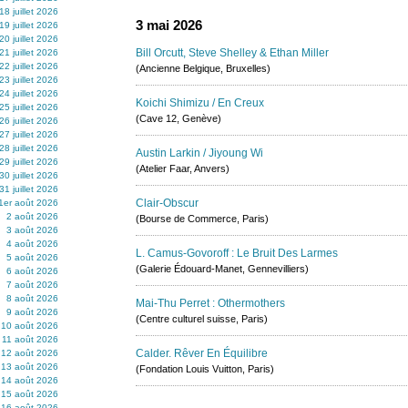
18 juillet 2026
3 mai 2026
19 juillet 2026
20 juillet 2026
Bill Orcutt, Steve Shelley & Ethan Miller
21 juillet 2026
22 juillet 2026
(Ancienne Belgique, Bruxelles)
23 juillet 2026
24 juillet 2026
Koichi Shimizu / En Creux
25 juillet 2026
(Cave 12, Genève)
26 juillet 2026
27 juillet 2026
28 juillet 2026
Austin Larkin / Jiyoung Wi
29 juillet 2026
(Atelier Faar, Anvers)
30 juillet 2026
31 juillet 2026
Clair-Obscur
1er août 2026
2 août 2026
(Bourse de Commerce, Paris)
3 août 2026
4 août 2026
L. Camus-Govoroff : Le Bruit Des Larmes
5 août 2026
(Galerie Édouard-Manet, Gennevilliers)
6 août 2026
7 août 2026
8 août 2026
Mai-Thu Perret : Othermothers
9 août 2026
(Centre culturel suisse, Paris)
10 août 2026
11 août 2026
Calder. Rêver En Équilibre
12 août 2026
13 août 2026
(Fondation Louis Vuitton, Paris)
14 août 2026
15 août 2026
16 août 2026