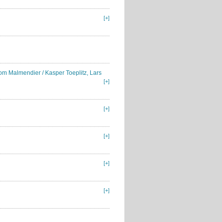
[+]
Tom Malmendier / Kasper Toeplitz, Lars
[+]
[+]
[+]
[+]
[+]