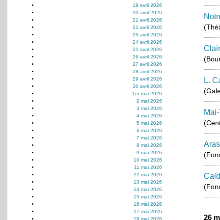
19 avril 2026
20 avril 2026
Notr
21 avril 2026
(Théâ
22 avril 2026
23 avril 2026
24 avril 2026
Clai
25 avril 2026
26 avril 2026
(Bou
27 avril 2026
28 avril 2026
29 avril 2026
L. C
30 avril 2026
(Gale
1er mai 2026
2 mai 2026
3 mai 2026
Mai-
4 mai 2026
(Cent
5 mai 2026
6 mai 2026
7 mai 2026
Aras
8 mai 2026
9 mai 2026
(Fond
10 mai 2026
11 mai 2026
12 mai 2026
Cald
13 mai 2026
(Fond
14 mai 2026
15 mai 2026
16 mai 2026
17 mai 2026
26 m
18 mai 2026