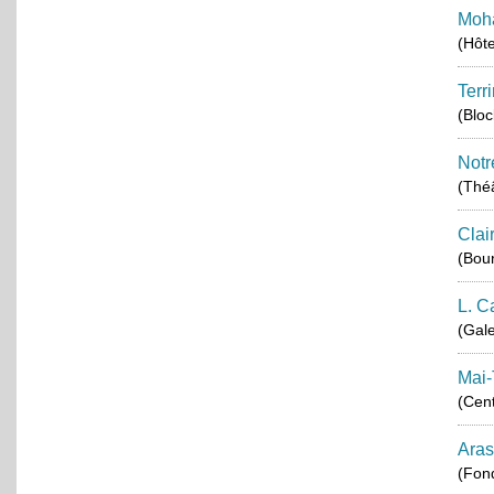
Moh
(Hôt
Terr
(Blo
Notr
(Théâ
Clai
(Bou
L. C
(Gale
Mai-
(Cent
Aras
(Fond