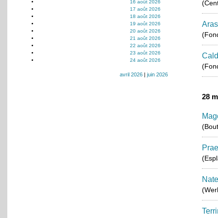
16 août 2026
(Cent
17 août 2026
18 août 2026
Aras
19 août 2026
20 août 2026
(Fond
21 août 2026
22 août 2026
23 août 2026
Cald
24 août 2026
(Fond
avril 2026
|
juin 2026
28 m
Mag
(Bou
Pra
(Esp
Nate
(Werk
Terr