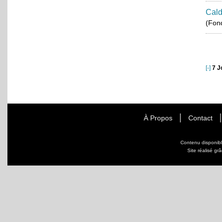
Cald
(Fond
[-]
7 J
À Propos
Contact
Contenu disponib
Site réalisé gr