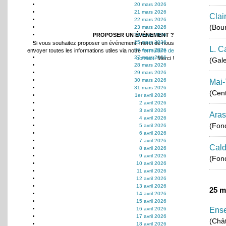
20 mars 2026
21 mars 2026
Clai
22 mars 2026
(Bou
23 mars 2026
PROPOSER UN ÉVÉNEMENT ?
24 mars 2026
25 mars 2026
Si vous souhaitez proposer un événement, merci de nous
L. C
26 mars 2026
envoyer toutes les informations utiles via notre
formulaire de
27 mars 2026
contact
. Merci !
(Gale
28 mars 2026
29 mars 2026
30 mars 2026
Mai-
31 mars 2026
(Cent
1er avril 2026
2 avril 2026
3 avril 2026
Aras
4 avril 2026
(Fond
5 avril 2026
6 avril 2026
7 avril 2026
Cald
8 avril 2026
9 avril 2026
(Fond
10 avril 2026
11 avril 2026
12 avril 2026
13 avril 2026
25 m
14 avril 2026
15 avril 2026
16 avril 2026
Ense
17 avril 2026
(Châ
18 avril 2026