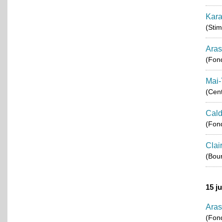
Kara
(Stim
Aras
(Fond
Mai-
(Cent
Cald
(Fond
Clai
(Bou
15 j
Aras
(Fond