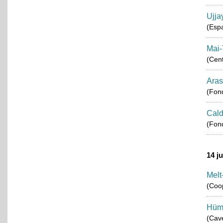
Ujja
(Espa
Mai-
(Cent
Aras
(Fond
Cald
(Fond
14 j
Melt
(Coo
Hüma
(Cav