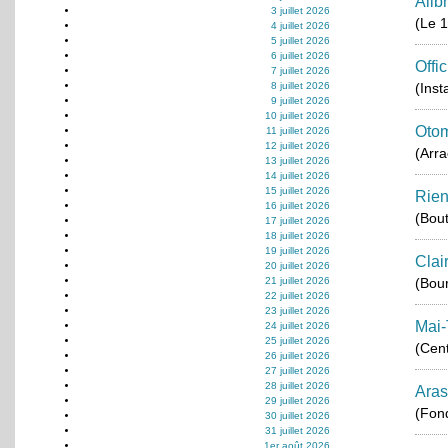
Ailb
3 juillet 2026
(Le 1
4 juillet 2026
5 juillet 2026
6 juillet 2026
Offic
7 juillet 2026
8 juillet 2026
(Inst
9 juillet 2026
10 juillet 2026
Otom
11 juillet 2026
12 juillet 2026
(Arr
13 juillet 2026
14 juillet 2026
15 juillet 2026
Rien
16 juillet 2026
(Bou
17 juillet 2026
18 juillet 2026
19 juillet 2026
Clai
20 juillet 2026
21 juillet 2026
(Bou
22 juillet 2026
23 juillet 2026
Mai-
24 juillet 2026
25 juillet 2026
(Cent
26 juillet 2026
27 juillet 2026
28 juillet 2026
Aras
29 juillet 2026
(Fond
30 juillet 2026
31 juillet 2026
1er août 2026