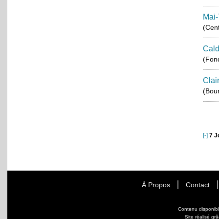
Mai-
(Cent
Cald
(Fond
Clai
(Bou
[-]
7 J
À Propos
Contact
Contenu disponib
Site réalisé gr