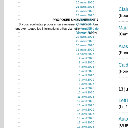
20 mars 2026
21 mars 2026
Clai
22 mars 2026
(Bou
23 mars 2026
PROPOSER UN ÉVÉNEMENT ?
24 mars 2026
25 mars 2026
Si vous souhaitez proposer un événement, merci de nous
Mai-
26 mars 2026
envoyer toutes les informations utiles via notre
formulaire de
27 mars 2026
contact
. Merci !
(Cent
28 mars 2026
29 mars 2026
30 mars 2026
Aras
31 mars 2026
(Fond
1er avril 2026
2 avril 2026
3 avril 2026
Cald
4 avril 2026
(Fond
5 avril 2026
6 avril 2026
7 avril 2026
8 avril 2026
9 avril 2026
13 j
10 avril 2026
11 avril 2026
Left
12 avril 2026
13 avril 2026
(Le 1
14 avril 2026
15 avril 2026
16 avril 2026
Auto
17 avril 2026
(OHK
18 avril 2026