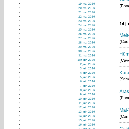
19 mai 2026
(Fond
20 mai 2026
21 mai 2026
22 mai 2026
23 mai 2026
14 j
24 mai 2026
25 mai 2026
26 mai 2026
Melt
27 mai 2026
(Coo
28 mai 2026
29 mai 2026
30 mai 2026
Hüma
31 mai 2026
(Cav
1er juin 2026
2 juin 2026
3 juin 2026
Kara
4 juin 2026
5 juin 2026
(Stim
6 juin 2026
7 juin 2026
8 juin 2026
Aras
9 juin 2026
(Fond
10 juin 2026
11 juin 2026
12 juin 2026
Mai-
13 juin 2026
(Cent
14 juin 2026
15 juin 2026
16 juin 2026
Cald
17 juin 2026