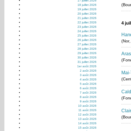
17 juillet 2026
(Bou
18 juillet 2026
19 juillet 2026
20 juillet 2026
21 juillet 2026
4 jui
22 juillet 2026
23 juillet 2026
24 juillet 2026
Hand
25 juillet 2026
26 juillet 2026
(Nor,
27 juillet 2026
28 juillet 2026
Aras
29 juillet 2026
30 juillet 2026
(Fond
31 juillet 2026
1er août 2026
2 août 2026
Mai-
3 août 2026
(Cent
4 août 2026
5 août 2026
6 août 2026
Cald
7 août 2026
8 août 2026
(Fond
9 août 2026
10 août 2026
Clai
11 août 2026
12 août 2026
(Bou
13 août 2026
14 août 2026
15 août 2026