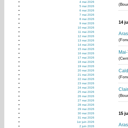
4 mai 2026
(Bou
5 mai 2026
6 mai 2026
7 mai 2026
8 mai 2026
14 ju
9 mai 2026
10 mai 2026
11 mai 2026
Aras
12 mai 2026
(Fond
13 mai 2026
14 mai 2026
15 mai 2026
Mai-
16 mai 2026
17 mai 2026
(Cent
18 mai 2026
19 mai 2026
Cald
20 mai 2026
21 mai 2026
(Fond
22 mai 2026
23 mai 2026
24 mai 2026
Clai
25 mai 2026
(Bou
26 mai 2026
27 mai 2026
28 mai 2026
29 mai 2026
15 ju
30 mai 2026
31 mai 2026
1er juin 2026
Aras
2 juin 2026