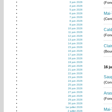
(Fond
3 juin 2026
4 juin 2026
5 juin 2026
Mai-
6 juin 2026
7 juin 2026
(Cent
8 juin 2026
9 juin 2026
10 juin 2026
Cald
11 juin 2026
(Fond
12 juin 2026
13 juin 2026
14 juin 2026
Clai
15 juin 2026
(Bou
16 juin 2026
17 juin 2026
18 juin 2026
19 juin 2026
20 juin 2026
16 ju
21 juin 2026
22 juin 2026
Sau
23 juin 2026
24 juin 2026
(Cons
25 juin 2026
26 juin 2026
27 juin 2026
Aras
28 juin 2026
(Fond
29 juin 2026
30 juin 2026
1er juillet 2026
Mai-
2 juillet 2026