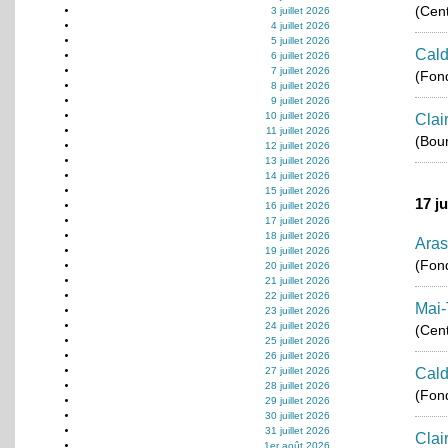
(Cent
3 juillet 2026
4 juillet 2026
5 juillet 2026
Cald
6 juillet 2026
7 juillet 2026
(Fond
8 juillet 2026
9 juillet 2026
10 juillet 2026
Clai
11 juillet 2026
(Bou
12 juillet 2026
13 juillet 2026
14 juillet 2026
15 juillet 2026
17 ju
16 juillet 2026
17 juillet 2026
18 juillet 2026
Aras
19 juillet 2026
(Fond
20 juillet 2026
21 juillet 2026
22 juillet 2026
Mai-
23 juillet 2026
24 juillet 2026
(Cent
25 juillet 2026
26 juillet 2026
27 juillet 2026
Cald
28 juillet 2026
(Fond
29 juillet 2026
30 juillet 2026
31 juillet 2026
Clai
1er août 2026