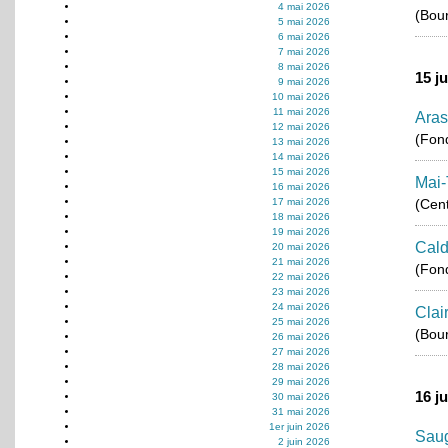
4 mai 2026
(Bou
5 mai 2026
6 mai 2026
7 mai 2026
8 mai 2026
15 ju
9 mai 2026
10 mai 2026
11 mai 2026
Aras
12 mai 2026
(Fond
13 mai 2026
14 mai 2026
15 mai 2026
Mai-
16 mai 2026
17 mai 2026
(Cent
18 mai 2026
19 mai 2026
Cald
20 mai 2026
21 mai 2026
(Fond
22 mai 2026
23 mai 2026
24 mai 2026
Clai
25 mai 2026
(Bou
26 mai 2026
27 mai 2026
28 mai 2026
29 mai 2026
16 ju
30 mai 2026
31 mai 2026
1er juin 2026
Sau
2 juin 2026