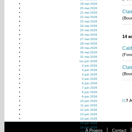
19 mai 2026
20 mai 2026
Clai
21 mai 2026
22 mai 2026
(Bou
23 mai 2026
24 mai 2026
25 mai 2026
26 mai 2026
14 a
27 mai 2026
28 mai 2026
Cald
29 mai 2026
30 mai 2026
(Fond
31 mai 2026
1er juin 2026
2 juin 2026
Clai
3 juin 2026
(Bou
4 juin 2026
5 juin 2026
6 juin 2026
7 juin 2026
8 juin 2026
9 juin 2026
[-]
7 J
10 juin 2026
11 juin 2026
12 juin 2026
13 juin 2026
14 juin 2026
15 juin 2026
16 juin 2026
À Propos
Contact
17 juin 2026