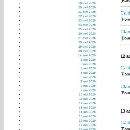
(Rot
19 avril 2026
20 avril 2026
21 avril 2026
Cald
22 avril 2026
(Fond
23 avril 2026
24 avril 2026
25 avril 2026
Clai
26 avril 2026
(Bou
27 avril 2026
28 avril 2026
29 avril 2026
30 avril 2026
1er mai 2026
12 a
2 mai 2026
3 mai 2026
Cald
4 mai 2026
5 mai 2026
(Fond
6 mai 2026
7 mai 2026
8 mai 2026
Clai
9 mai 2026
(Bou
10 mai 2026
11 mai 2026
12 mai 2026
13 mai 2026
13 a
14 mai 2026
15 mai 2026
16 mai 2026
Cald
17 mai 2026
(Fond
18 mai 2026