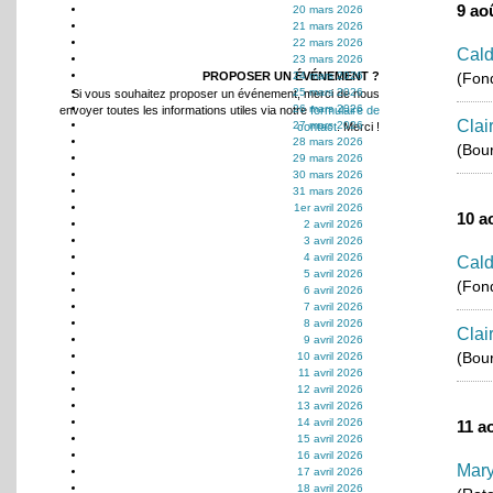
9 ao
20 mars 2026
21 mars 2026
22 mars 2026
Cald
23 mars 2026
PROPOSER UN ÉVÉNEMENT ?
24 mars 2026
(Fond
25 mars 2026
Si vous souhaitez proposer un événement, merci de nous
26 mars 2026
envoyer toutes les informations utiles via notre
formulaire de
Clai
27 mars 2026
contact
. Merci !
28 mars 2026
(Bou
29 mars 2026
30 mars 2026
31 mars 2026
1er avril 2026
10 a
2 avril 2026
3 avril 2026
4 avril 2026
Cald
5 avril 2026
(Fond
6 avril 2026
7 avril 2026
8 avril 2026
Clai
9 avril 2026
(Bou
10 avril 2026
11 avril 2026
12 avril 2026
13 avril 2026
14 avril 2026
11 a
15 avril 2026
16 avril 2026
Mary
17 avril 2026
18 avril 2026