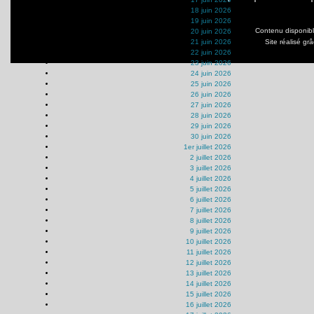
18 juin 2026
19 juin 2026
Contenu disponib
20 juin 2026
21 juin 2026
Site réalisé gr
22 juin 2026
23 juin 2026
24 juin 2026
25 juin 2026
26 juin 2026
27 juin 2026
28 juin 2026
29 juin 2026
30 juin 2026
1er juillet 2026
2 juillet 2026
3 juillet 2026
4 juillet 2026
5 juillet 2026
6 juillet 2026
7 juillet 2026
8 juillet 2026
9 juillet 2026
10 juillet 2026
11 juillet 2026
12 juillet 2026
13 juillet 2026
14 juillet 2026
15 juillet 2026
16 juillet 2026