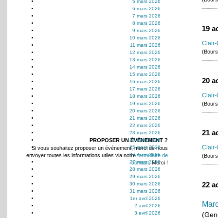
5 mars 2026
6 mars 2026
7 mars 2026
8 mars 2026
19 a
9 mars 2026
10 mars 2026
Clair
11 mars 2026
(Bours
12 mars 2026
13 mars 2026
14 mars 2026
15 mars 2026
20 a
16 mars 2026
17 mars 2026
Clair
18 mars 2026
19 mars 2026
(Bours
20 mars 2026
21 mars 2026
22 mars 2026
21 a
23 mars 2026
PROPOSER UN ÉVÉNEMENT ?
24 mars 2026
Clair
25 mars 2026
Si vous souhaitez proposer un événement, merci de nous
26 mars 2026
envoyer toutes les informations utiles via notre
formulaire de
(Bours
27 mars 2026
contact
. Merci !
28 mars 2026
29 mars 2026
22 a
30 mars 2026
31 mars 2026
1er avril 2026
Marc
2 avril 2026
3 avril 2026
(Gen