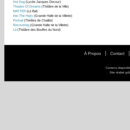
Hot Dog
(Lycée Jacques Decour)
Theatre Of Dreams
(Théâtre de la Ville)
MATTER
(Le Bal)
Into The Hairy
(Grande Halle de la Villette)
Portrait
(Théâtre de Chaillot)
Recovering
(Grande Halle de la Villette)
Là
(Théâtre des Bouffes du Nord)
À Propos
Contact
Contenu disponib
Site réalisé gr