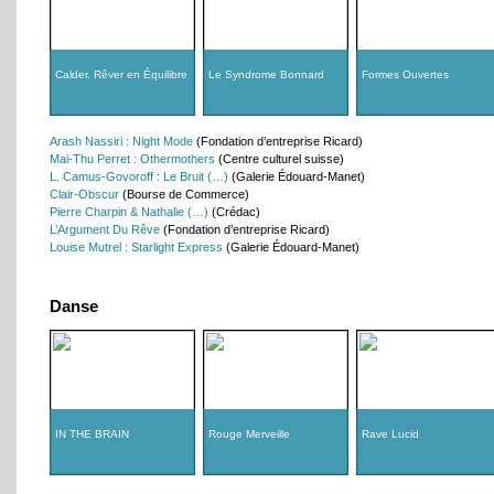
Calder. Rêver en Équilibre
Le Syndrome Bonnard
Formes Ouvertes
Arash Nassiri : Night Mode
(Fondation d’entreprise Ricard)
Mai-Thu Perret : Othermothers
(Centre culturel suisse)
L. Camus-Govoroff : Le Bruit (…)
(Galerie Édouard-Manet)
Clair-Obscur
(Bourse de Commerce)
Pierre Charpin & Nathalie (…)
(Crédac)
L’Argument Du Rêve
(Fondation d’entreprise Ricard)
Louise Mutrel : Starlight Express
(Galerie Édouard-Manet)
Danse
IN THE BRAIN
Rouge Merveille
Rave Lucid