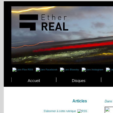
Accueil
Disques
Articles
Dans 
S'abonner à cette rubrique